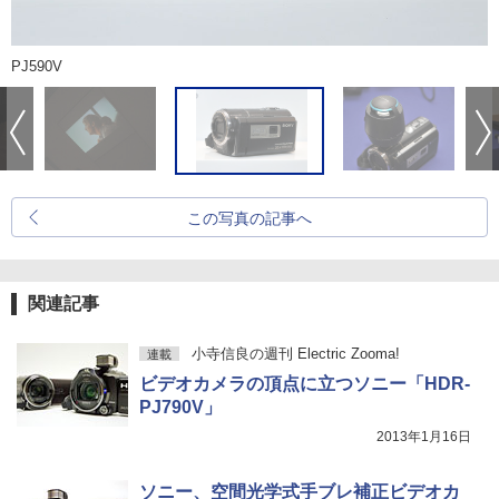
PJ590V
この写真の記事へ
関連記事
小寺信良の週刊 Electric Zooma!
連載
ビデオカメラの頂点に立つソニー「HDR-
PJ790V」
2013年1月16日
ソニー、空間光学式手ブレ補正ビデオカ