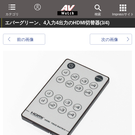
カテゴリ
検索
Impressサイト
エバーグリーン、4入力4出力のHDMI切替器
(3/4)
前の画像
次の画像