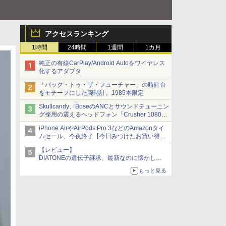
アクセスランキング
1時間
24時間
1週間
1カ月
純正の有線CarPlay/Android Autoをワイヤレス
化するアダプタ
「バック・トゥ・ザ・フューチャー」の時計台
をモチーフにした腕時計。1985本限定
Skullcandy、BoseのANCとサウンドチューニン
グ採用の震えるヘッドフォン「Crusher 1080
ANC」
iPhone AirやAirPods Pro 3などのAmazonタイ
ムセール、今夜終了【今日みつけたお買い得
品】
【レビュー】
DIATONEの遺伝子継承、最新なのに懐かし
い“惚れる音”Tecnologia e Cuore「DS-TC52B」
もっと見る
を聴く