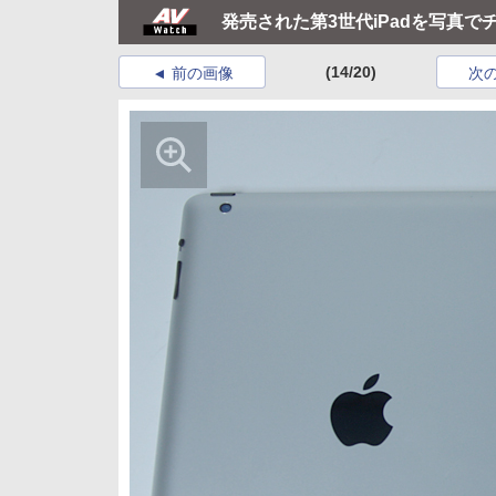
発売された第3世代iPadを写真で
(14/20)
前の画像
次