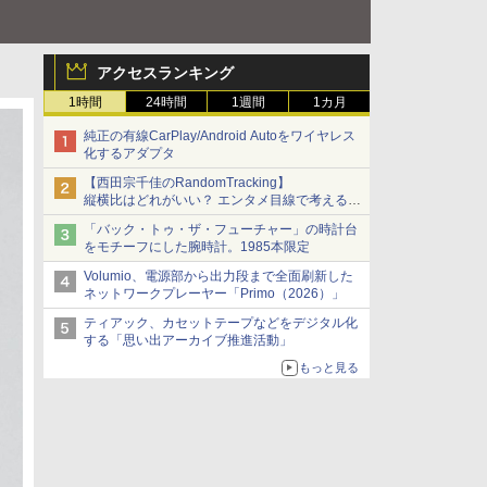
アクセスランキング
1時間
24時間
1週間
1カ月
純正の有線CarPlay/Android Autoをワイヤレス
化するアダプタ
【西田宗千佳のRandomTracking】
縦横比はどれがいい？ エンタメ目線で考える、
サムスン新「Galaxy Z Fold」
「バック・トゥ・ザ・フューチャー」の時計台
をモチーフにした腕時計。1985本限定
Volumio、電源部から出力段まで全面刷新した
ネットワークプレーヤー「Primo（2026）」
ティアック、カセットテープなどをデジタル化
する「思い出アーカイブ推進活動」
もっと見る