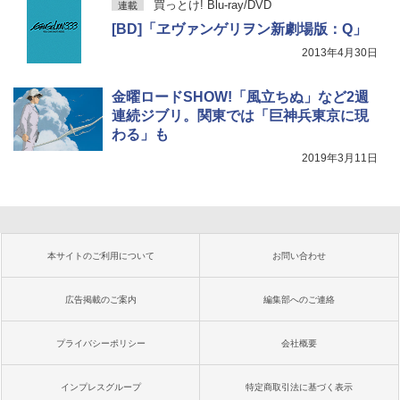
買っとけ! Blu-ray/DVD
連載
[BD]「ヱヴァンゲリヲン新劇場版：Q」
2013年4月30日
金曜ロードSHOW!「風立ちぬ」など2週
連続ジブリ。関東では「巨神兵東京に現
わる」も
2019年3月11日
本サイトのご利用について
お問い合わせ
広告掲載のご案内
編集部へのご連絡
プライバシーポリシー
会社概要
インプレスグループ
特定商取引法に基づく表示