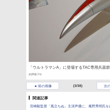
「ウルトラマンA」に登場するTAC専用兵器
(C)円谷プロ
(3/38)
前の画像
次
関連記事
宮崎駿監督「風立ちぬ」主演声優に、庵野秀明氏を