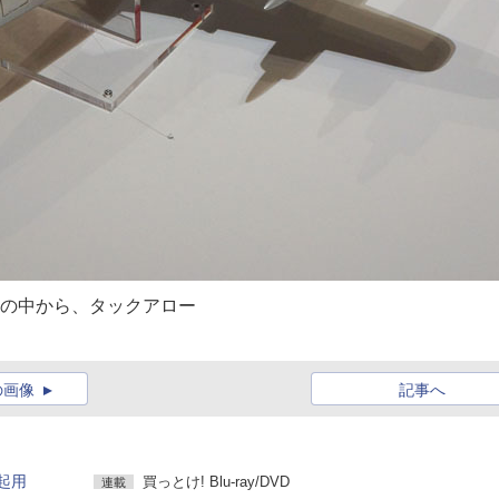
群の中から、タックアロー
の画像
記事へ
起用
買っとけ! Blu-ray/DVD
連載