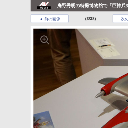
庵野秀明の特撮博物館で「巨神兵
(3/38)
前の画像
次