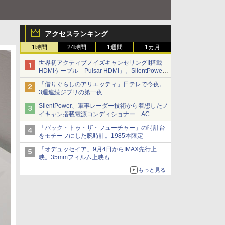
アクセスランキング
1時間
24時間
1週間
1カ月
世界初アクティブノイズキャンセリングII搭載
HDMIケーブル「Pulsar HDMI」。SilentPower
から
「借りぐらしのアリエッティ」日テレで今夜。
3週連続ジブリの第一夜
SilentPower、軍事レーダー技術から着想したノ
イキャン搭載電源コンディショナー「AC
iPurifier2」
「バック・トゥ・ザ・フューチャー」の時計台
をモチーフにした腕時計。1985本限定
「オデュッセイア」9月4日からIMAX先行上
映。35mmフィルム上映も
もっと見る