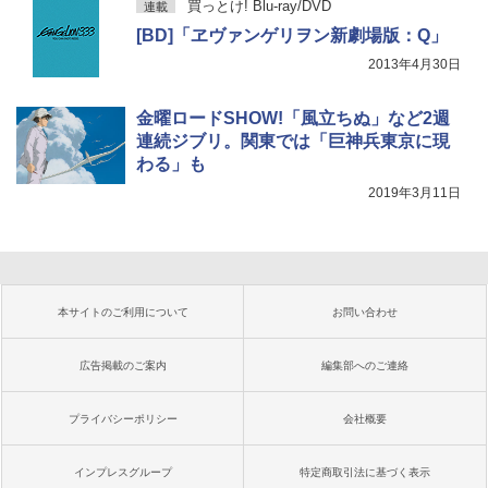
買っとけ! Blu-ray/DVD
連載
[BD]「ヱヴァンゲリヲン新劇場版：Q」
2013年4月30日
金曜ロードSHOW!「風立ちぬ」など2週
連続ジブリ。関東では「巨神兵東京に現
わる」も
2019年3月11日
本サイトのご利用について
お問い合わせ
広告掲載のご案内
編集部へのご連絡
プライバシーポリシー
会社概要
インプレスグループ
特定商取引法に基づく表示