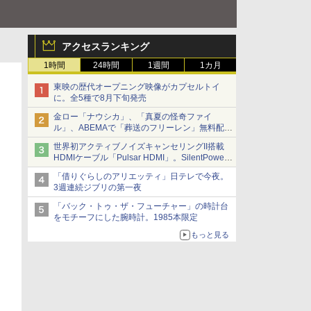
アクセスランキング
1時間
24時間
1週間
1カ月
東映の歴代オープニング映像がカプセルトイ
に。全5種で8月下旬発売
金ロー「ナウシカ」、「真夏の怪奇ファイ
ル」、ABEMAで「葬送のフリーレン」無料配信
など。夏の特番・配信情報
世界初アクティブノイズキャンセリングII搭載
HDMIケーブル「Pulsar HDMI」。SilentPower
から
「借りぐらしのアリエッティ」日テレで今夜。
3週連続ジブリの第一夜
「バック・トゥ・ザ・フューチャー」の時計台
をモチーフにした腕時計。1985本限定
もっと見る