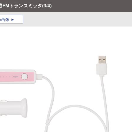
載FMトランスミッタ
(3/4)
の画像