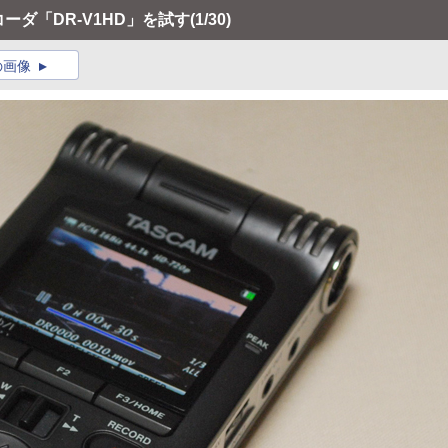
コーダ「DR-V1HD」を試す
(1/30)
の画像