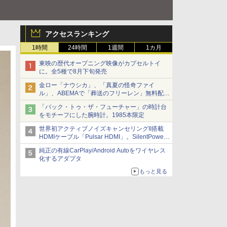
アクセスランキング
1時間
24時間
1週間
1カ月
東映の歴代オープニング映像がカプセルトイ
に。全5種で8月下旬発売
金ロー「ナウシカ」、「真夏の怪奇ファイ
ル」、ABEMAで「葬送のフリーレン」無料配信
など。夏の特番・配信情報
「バック・トゥ・ザ・フューチャー」の時計台
をモチーフにした腕時計。1985本限定
世界初アクティブノイズキャンセリングII搭載
HDMIケーブル「Pulsar HDMI」。SilentPower
から
純正の有線CarPlay/Android Autoをワイヤレス
化するアダプタ
もっと見る