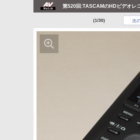
第520回:TASCAMのHDビデオレ
(1/30)
次