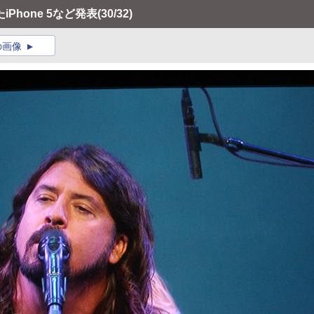
Phone 5など発表
(30/32)
の画像