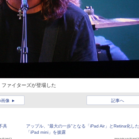
・ファイターズが登場した
の画像
記事へ
に不具
アップル、“最大の一歩”となる「iPad Air」とRetina化し
「iPad mini」を披露