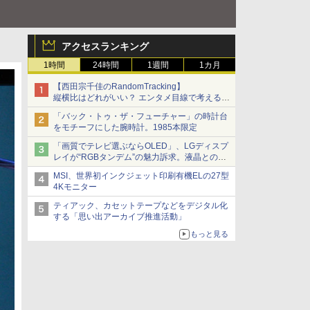
アクセスランキング
1時間
24時間
1週間
1カ月
【西田宗千佳のRandomTracking】
縦横比はどれがいい？ エンタメ目線で考える、
サムスン新「Galaxy Z Fold」
「バック・トゥ・ザ・フューチャー」の時計台
をモチーフにした腕時計。1985本限定
「画質でテレビ選ぶならOLED」、LGディスプ
レイが“RGBタンデム”の魅力訴求。液晶とのガ
チ比較も
MSI、世界初インクジェット印刷有機ELの27型
4Kモニター
ティアック、カセットテープなどをデジタル化
する「思い出アーカイブ推進活動」
もっと見る