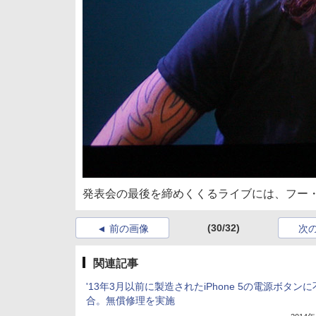
発表会の最後を締めくくるライブには、フー
(30/32)
前の画像
次
関連記事
'13年3月以前に製造されたiPhone 5の電源ボタン
合。無償修理を実施