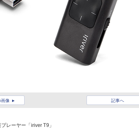
の画像
記事へ
ーヤー「iriver T9」