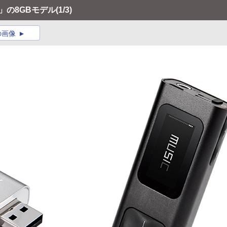
9」の8GBモデル
(1/3)
の画像