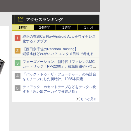
アクセスランキング
1時間
24時間
1週間
1カ月
純正の有線CarPlay/Android Autoをワイヤレス
化するアダプタ
【西田宗千佳のRandomTracking】
縦横比はどれがいい？ エンタメ目線で考える、
サムスン新「Galaxy Z Fold」
フェーズメーション、新時代リファレンスMC
カートリッジ「PP-2200」。磁気回路やハウジ
ングを根本から見直し
「バック・トゥ・ザ・フューチャー」の時計台
をモチーフにした腕時計。1985本限定
ティアック、カセットテープなどをデジタル化
する「思い出アーカイブ推進活動」
もっと見る