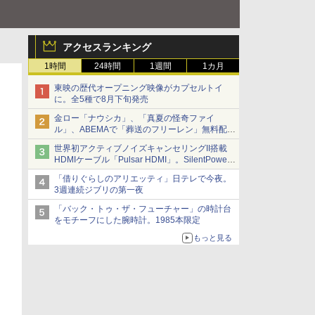
アクセスランキング
1時間
24時間
1週間
1カ月
東映の歴代オープニング映像がカプセルトイ
に。全5種で8月下旬発売
金ロー「ナウシカ」、「真夏の怪奇ファイ
ル」、ABEMAで「葬送のフリーレン」無料配信
など。夏の特番・配信情報
世界初アクティブノイズキャンセリングII搭載
HDMIケーブル「Pulsar HDMI」。SilentPower
から
「借りぐらしのアリエッティ」日テレで今夜。
3週連続ジブリの第一夜
「バック・トゥ・ザ・フューチャー」の時計台
をモチーフにした腕時計。1985本限定
もっと見る