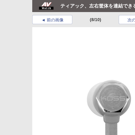
ティアック、左右筐体を連結できるK
(8/10)
前の画像
次