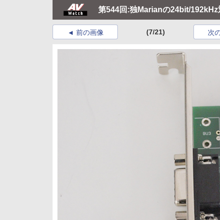
第544回:独Marianの24bit/1
(7/21)
前の画像
次