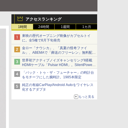
アクセスランキング
1時間
24時間
1週間
1カ月
東映の歴代オープニング映像がカプセルトイ
に。全5種で8月下旬発売
金ロー「ナウシカ」、「真夏の怪奇ファイ
ル」、ABEMAで「葬送のフリーレン」無料配信
など。夏の特番・配信情報
世界初アクティブノイズキャンセリングII搭載
HDMIケーブル「Pulsar HDMI」。SilentPower
から
「バック・トゥ・ザ・フューチャー」の時計台
をモチーフにした腕時計。1985本限定
純正の有線CarPlay/Android Autoをワイヤレス
化するアダプタ
もっと見る