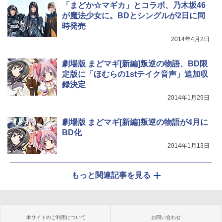
「まどか☆マギカ」とコラボ、乃木坂46
が魔法少女に。BDとシングルが2日に同
時発売
2014年4月2日
劇場版 まどマギ[新編]叛逆の物語、BD限
定版に「ほむらの1stテイク音声」追加収
録決定
2014年1月29日
劇場版 まどマギ[新編]叛逆の物語が4月に
BD化
2014年1月13日
もっと関連記事を見る
本サイトのご利用について
お問い合わせ