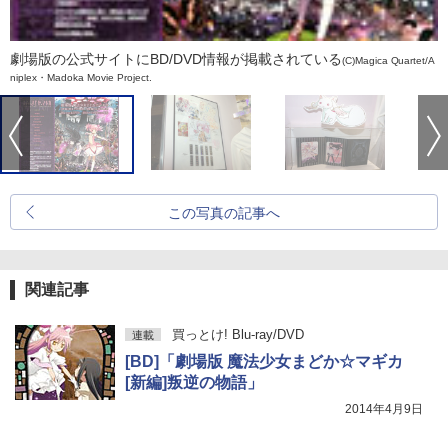
劇場版の公式サイトにBD/DVD情報が掲載されている
(C)Magica Quartet/A
niplex・Madoka Movie Project.
この写真の記事へ
関連記事
買っとけ! Blu-ray/DVD
連載
[BD]「劇場版 魔法少女まどか☆マギカ
[新編]叛逆の物語」
2014年4月9日