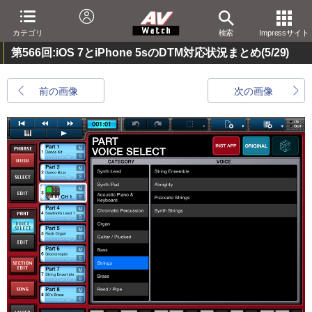
カテゴリ
検索
Impressサイト
第566回:iOS 7とiPhone 5sのDTM対応状況まとめ
(5/29)
前の画像
次の画像