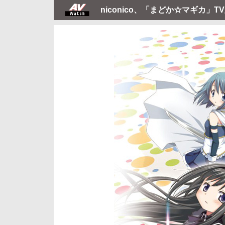
niconico、「まどか☆マギカ」