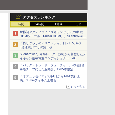
アクセスランキング
1時間
24時間
1週間
1カ月
世界初アクティブノイズキャンセリングII搭載
HDMIケーブル「Pulsar HDMI」。SilentPower
から
「借りぐらしのアリエッティ」日テレで今夜。
3週連続ジブリの第一夜
SilentPower、軍事レーダー技術から着想したノ
イキャン搭載電源コンディショナー「AC
iPurifier2」
「バック・トゥ・ザ・フューチャー」の時計台
をモチーフにした腕時計。1985本限定
「オデュッセイア」9月4日からIMAX先行上
映。35mmフィルム上映も
もっと見る