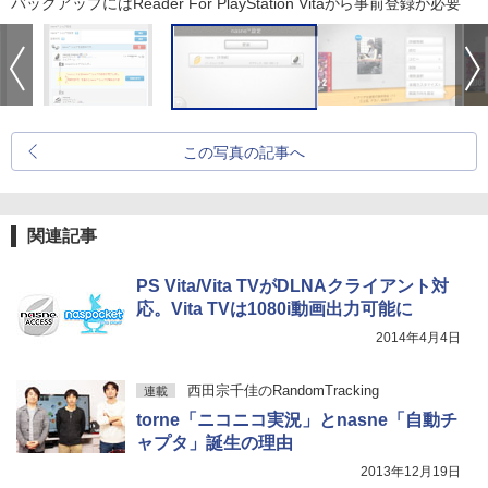
バックアップにはReader For PlayStation Vitaから事前登録が必要
この写真の記事へ
関連記事
PS Vita/Vita TVがDLNAクライアント対
応。Vita TVは1080i動画出力可能に
2014年4月4日
西田宗千佳のRandomTracking
連載
torne「ニコニコ実況」とnasne「自動チ
ャプタ」誕生の理由
2013年12月19日