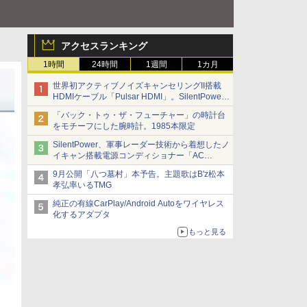
アクセスランキング
1時間
24時間
1週間
1カ月
世界初アクティブノイズキャンセリングII搭載
HDMIケーブル「Pulsar HDMI」。SilentPower
から
「バック・トゥ・ザ・フューチャー」の時計台
をモチーフにした腕時計。1985本限定
SilentPower、軍事レーダー技術から着想したノ
イキャン搭載電源コンディショナー「AC
iPurifier2」
9月公開「八つ墓村」本予告。主題歌はB'z松本
孝弘率いるTMG
純正の有線CarPlay/Android Autoをワイヤレス
化するアダプタ
もっと見る