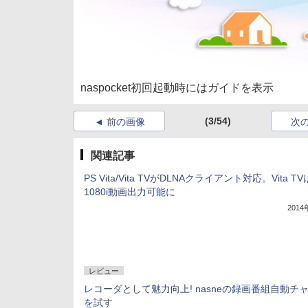
naspocket初回起動時にはガイドを表示
(3/54)
前の画像
次
関連記事
PS Vita/Vita TVがDLNAクライアント対応。Vita TV
1080i動画出力可能に
201
レビュー
レコーダとして魅力向上! nasneの録画番組自動チ
を試す