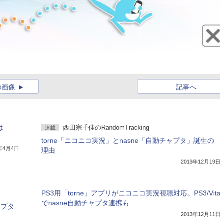
の画像
記事へ
は
西田宗千佳のRandomTracking
連載
torne「ニコニコ実況」とnasne「自動チャプタ」誕生の
4年4月4日
理由
2013年12月19
PS3用「torne」アプリがニコニコ実況視聴対応。PS3/Vit
でnasne自動チャプタ連携も
ャプタ
2013年12月11