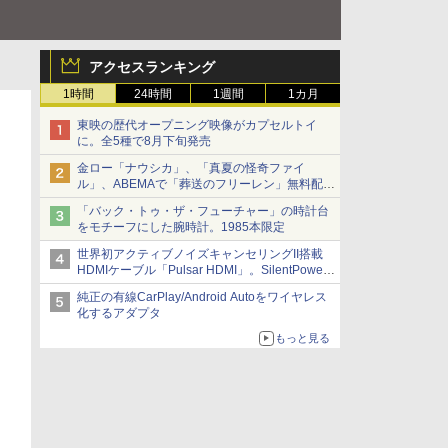
アクセスランキング
1時間
24時間
1週間
1カ月
東映の歴代オープニング映像がカプセルトイ
に。全5種で8月下旬発売
金ロー「ナウシカ」、「真夏の怪奇ファイ
ル」、ABEMAで「葬送のフリーレン」無料配信
など。夏の特番・配信情報
「バック・トゥ・ザ・フューチャー」の時計台
をモチーフにした腕時計。1985本限定
世界初アクティブノイズキャンセリングII搭載
HDMIケーブル「Pulsar HDMI」。SilentPower
から
純正の有線CarPlay/Android Autoをワイヤレス
化するアダプタ
もっと見る