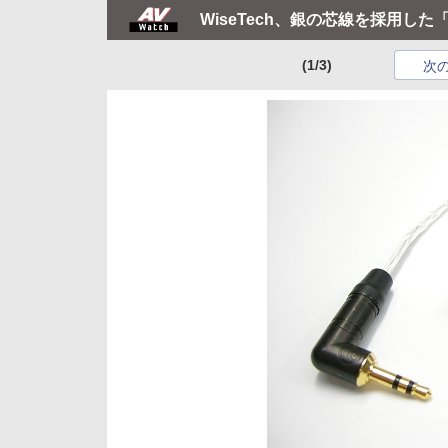
WiseTech、銀の芯線を採用した「T
(1/3)
次