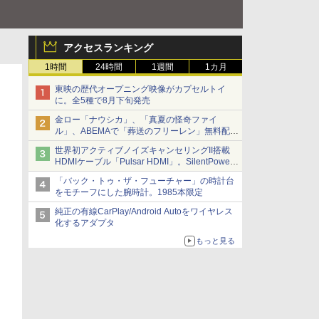
アクセスランキング
1時間
24時間
1週間
1カ月
東映の歴代オープニング映像がカプセルトイ
に。全5種で8月下旬発売
金ロー「ナウシカ」、「真夏の怪奇ファイ
ル」、ABEMAで「葬送のフリーレン」無料配信
など。夏の特番・配信情報
世界初アクティブノイズキャンセリングII搭載
HDMIケーブル「Pulsar HDMI」。SilentPower
から
「バック・トゥ・ザ・フューチャー」の時計台
をモチーフにした腕時計。1985本限定
純正の有線CarPlay/Android Autoをワイヤレス
化するアダプタ
もっと見る