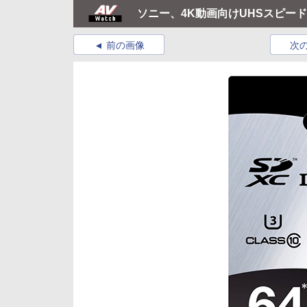
ソニー、4K動画向けUHSスピード
前の画像
次