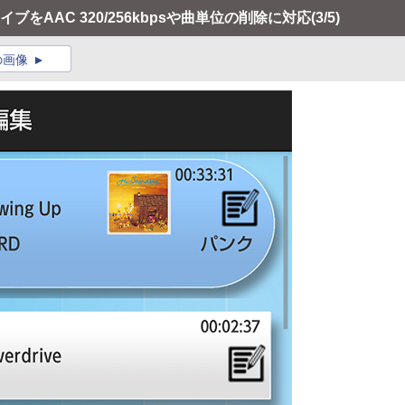
をAAC 320/256kbpsや曲単位の削除に対応
(3/5)
の画像