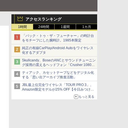
アクセスランキング
1時間
24時間
1週間
1カ月
「バック・トゥ・ザ・フューチャー」の時計台
をモチーフにした腕時計。1985本限定
純正の有線CarPlay/Android Autoをワイヤレス
化するアダプタ
Skullcandy、BoseのANCとサウンドチューニン
グ採用の震えるヘッドフォン「Crusher 1080
ANC」
ティアック、カセットテープなどをデジタル化
する「思い出アーカイブ推進活動」
JBL最上位完全ワイヤレス「TOUR PRO 3」、
Amazon限定モデルが25% OFF【今日みつけた
お買い得品】
もっと見る