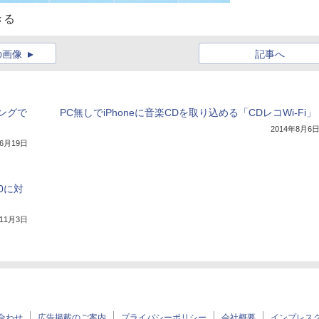
きる
の画像
記事へ
ングで
PC無しでiPhoneに音楽CDを取り込める「CDレコWi-Fi」
2014年8月6
年6月19日
0に対
年11月3日
合わせ
広告掲載のご案内
プライバシーポリシー
会社概要
インプレス