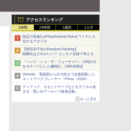
アクセスランキング
1時間
24時間
1週間
1カ月
純正の有線CarPlay/Android Autoをワイヤレス
化するアダプタ
【西田宗千佳のRandomTracking】
縦横比はどれがいい？ エンタメ目線で考える、
サムスン新「Galaxy Z Fold」
「バック・トゥ・ザ・フューチャー」の時計台
をモチーフにした腕時計。1985本限定
Volumio、電源部から出力段まで全面刷新した
ネットワークプレーヤー「Primo（2026）」
ティアック、カセットテープなどをデジタル化
する「思い出アーカイブ推進活動」
もっと見る