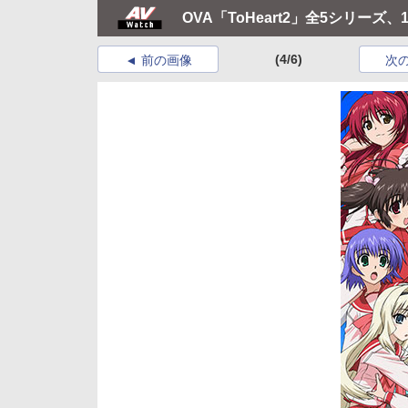
OVA「ToHeart2」全5シリーズ
(4/6)
前の画像
次