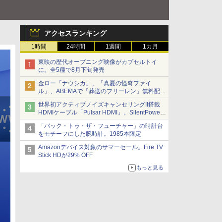
アクセスランキング
1時間
24時間
1週間
1カ月
東映の歴代オープニング映像がカプセルトイ
に。全5種で8月下旬発売
金ロー「ナウシカ」、「真夏の怪奇ファイ
ル」、ABEMAで「葬送のフリーレン」無料配信
など。夏の特番・配信情報
世界初アクティブノイズキャンセリングII搭載
HDMIケーブル「Pulsar HDMI」。SilentPower
から
「バック・トゥ・ザ・フューチャー」の時計台
をモチーフにした腕時計。1985本限定
Amazonデバイス対象のサマーセール。Fire TV
Stick HDが29% OFF
もっと見る