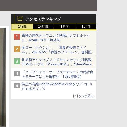
アクセスランキング
1時間
24時間
1週間
1カ月
東映の歴代オープニング映像がカプセルトイ
に。全5種で8月下旬発売
金ロー「ナウシカ」、「真夏の怪奇ファイ
ル」、ABEMAで「葬送のフリーレン」無料配信
など。夏の特番・配信情報
世界初アクティブノイズキャンセリングII搭載
HDMIケーブル「Pulsar HDMI」。SilentPower
から
「バック・トゥ・ザ・フューチャー」の時計台
をモチーフにした腕時計。1985本限定
純正の有線CarPlay/Android Autoをワイヤレス
化するアダプタ
もっと見る