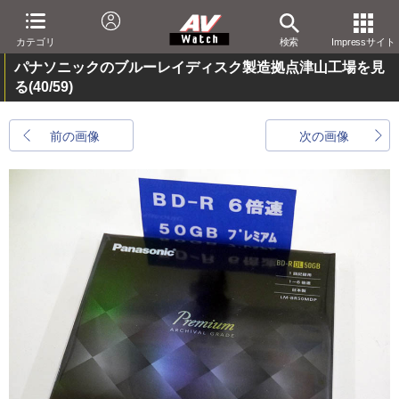
カテゴリ
検索
Impressサイト
パナソニックのブルーレイディスク製造拠点津山工場を見
る
(40/59)
前の画像
次の画像