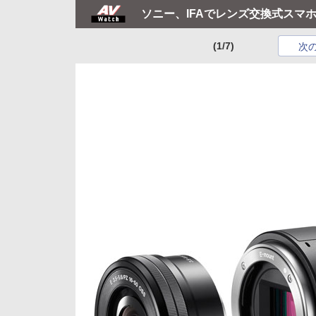
ソニー、IFAでレンズ交換式スマ
(1/7)
次