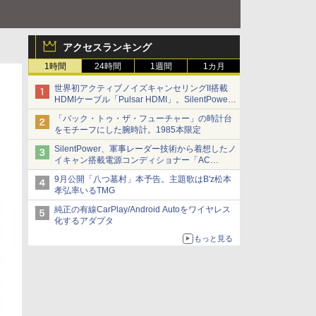
アクセスランキング
1時間
24時間
1週間
1カ月
世界初アクティブノイズキャンセリングII搭載
HDMIケーブル「Pulsar HDMI」。SilentPower
から
「バック・トゥ・ザ・フューチャー」の時計台
をモチーフにした腕時計。1985本限定
SilentPower、軍事レーダー技術から着想したノ
イキャン搭載電源コンディショナー「AC
iPurifier2」
9月公開「八つ墓村」本予告。主題歌はB'z松本
孝弘率いるTMG
純正の有線CarPlay/Android Autoをワイヤレス
化するアダプタ
もっと見る