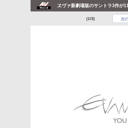
ヱヴァ新劇場版のサントラ3作が11月5
(1/3)
次