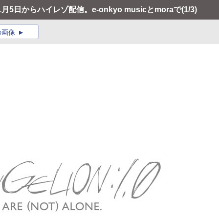
日からハイレゾ配信。e-onkyo musicとmoraで
(1/3)
の画像