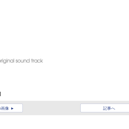
.】
の画像
記事へ