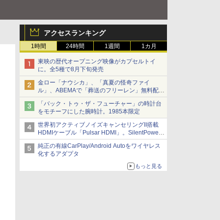
アクセスランキング
1時間
24時間
1週間
1カ月
東映の歴代オープニング映像がカプセルトイ
に。全5種で8月下旬発売
金ロー「ナウシカ」、「真夏の怪奇ファイ
ル」、ABEMAで「葬送のフリーレン」無料配信
など。夏の特番・配信情報
「バック・トゥ・ザ・フューチャー」の時計台
をモチーフにした腕時計。1985本限定
世界初アクティブノイズキャンセリングII搭載
HDMIケーブル「Pulsar HDMI」。SilentPower
から
純正の有線CarPlay/Android Autoをワイヤレス
化するアダプタ
もっと見る