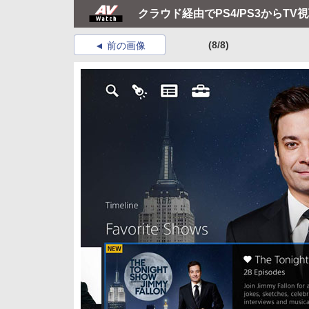
クラウド経由でPS4/PS3からTV
(8/8)
前の画像