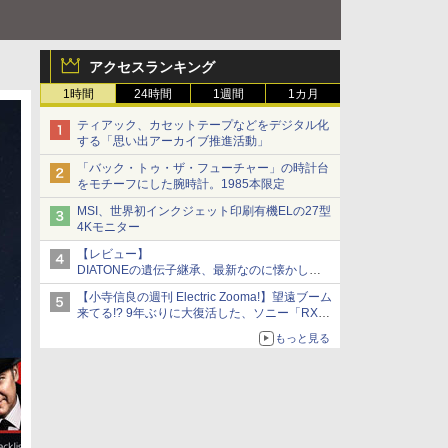
アクセスランキング
1時間
24時間
1週間
1カ月
ティアック、カセットテープなどをデジタル化
する「思い出アーカイブ推進活動」
「バック・トゥ・ザ・フューチャー」の時計台
をモチーフにした腕時計。1985本限定
MSI、世界初インクジェット印刷有機ELの27型
4Kモニター
【レビュー】
DIATONEの遺伝子継承、最新なのに懐かし
い“惚れる音”Tecnologia e Cuore「DS-TC52B」
【小寺信良の週刊 Electric Zooma!】望遠ブーム
を聴く
来てる!? 9年ぶりに大復活した、ソニー「RX10
V」
もっと見る