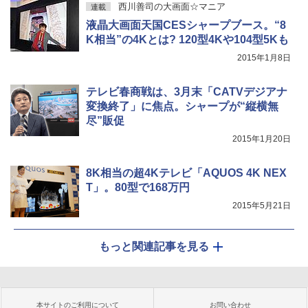
西川善司の大画面☆マニア
連載
液晶大画面天国CESシャープブース。“8
K相当”の4Kとは? 120型4Kや104型5Kも
2015年1月8日
テレビ春商戦は、3月末「CATVデジアナ
変換終了」に焦点。シャープが“縦横無
尽”販促
2015年1月20日
8K相当の超4Kテレビ「AQUOS 4K NEX
T」。80型で168万円
2015年5月21日
もっと関連記事を見る
本サイトのご利用について
お問い合わせ