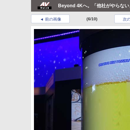
Beyond 4Kへ。「他社がやら
(6/10)
前の画像
次