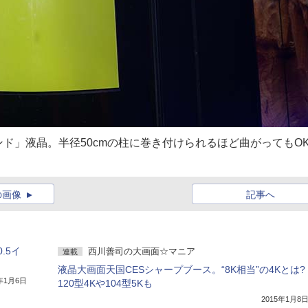
ド」液晶。半径50cmの柱に巻き付けられるほど曲がってもO
の画像
記事へ
0.5イ
西川善司の大画面☆マニア
連載
液晶大画面天国CESシャープブース。“8K相当”の4Kとは?
5年1月6日
120型4Kや104型5Kも
2015年1月8