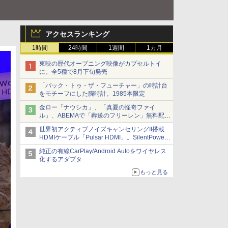
アクセスランキング
1時間
24時間
1週間
1カ月
東映の歴代オープニング映像がカプセルトイ
に。全5種で8月下旬発売
「バック・トゥ・ザ・フューチャー」の時計台
をモチーフにした腕時計。1985本限定
金ロー「ナウシカ」、「真夏の怪奇ファイ
ル」、ABEMAで「葬送のフリーレン」無料配信
など。夏の特番・配信情報
世界初アクティブノイズキャンセリングII搭載
HDMIケーブル「Pulsar HDMI」。SilentPower
から
純正の有線CarPlay/Android Autoをワイヤレス
化するアダプタ
もっと見る