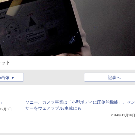
レット
の画像
記事へ
P」
ソニー、カメラ事業は「小型ボディに圧倒的機能」。セン
サーをウェアラブル/車載にも
年12月3日
2014年11月26