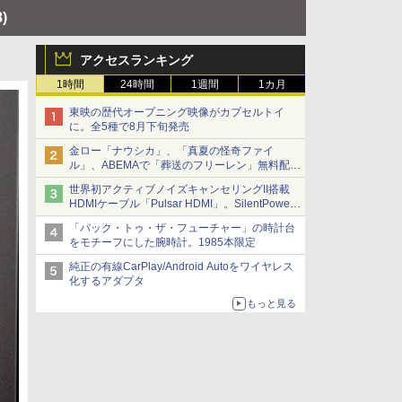
8)
アクセスランキング
1時間
24時間
1週間
1カ月
東映の歴代オープニング映像がカプセルトイ
に。全5種で8月下旬発売
金ロー「ナウシカ」、「真夏の怪奇ファイ
ル」、ABEMAで「葬送のフリーレン」無料配信
など。夏の特番・配信情報
世界初アクティブノイズキャンセリングII搭載
HDMIケーブル「Pulsar HDMI」。SilentPower
から
「バック・トゥ・ザ・フューチャー」の時計台
をモチーフにした腕時計。1985本限定
純正の有線CarPlay/Android Autoをワイヤレス
化するアダプタ
もっと見る