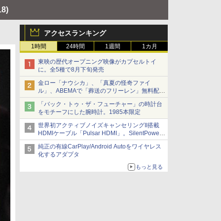
18)
アクセスランキング
1時間
24時間
1週間
1カ月
東映の歴代オープニング映像がカプセルトイ
に。全5種で8月下旬発売
金ロー「ナウシカ」、「真夏の怪奇ファイ
ル」、ABEMAで「葬送のフリーレン」無料配信
など。夏の特番・配信情報
「バック・トゥ・ザ・フューチャー」の時計台
をモチーフにした腕時計。1985本限定
世界初アクティブノイズキャンセリングII搭載
HDMIケーブル「Pulsar HDMI」。SilentPower
から
純正の有線CarPlay/Android Autoをワイヤレス
化するアダプタ
もっと見る