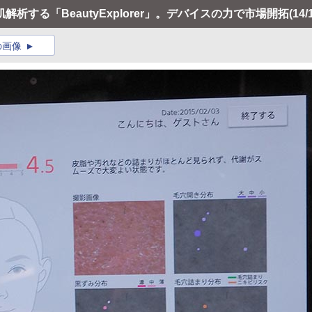
析する「BeautyExplorer」。デバイスの力で市場開拓
(14/
の画像