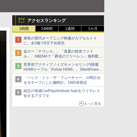
アクセスランキング
1時間
24時間
1週間
1カ月
東映の歴代オープニング映像がカプセルトイ
に。全5種で8月下旬発売
金ロー「ナウシカ」、「真夏の怪奇ファイ
ル」、ABEMAで「葬送のフリーレン」無料配信
など。夏の特番・配信情報
世界初アクティブノイズキャンセリングII搭載
HDMIケーブル「Pulsar HDMI」。SilentPower
から
「バック・トゥ・ザ・フューチャー」の時計台
をモチーフにした腕時計。1985本限定
純正の有線CarPlay/Android Autoをワイヤレス
化するアダプタ
もっと見る