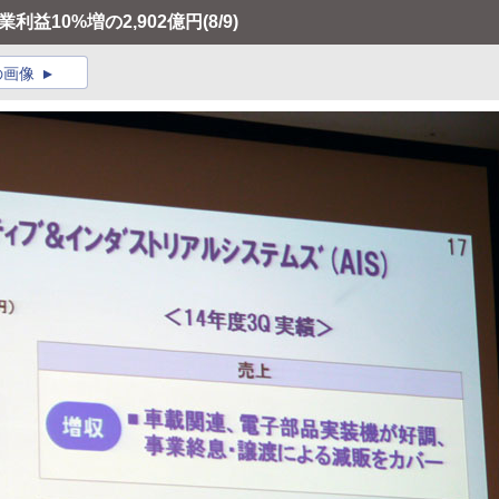
業利益10%増の2,902億円
(8/9)
の画像