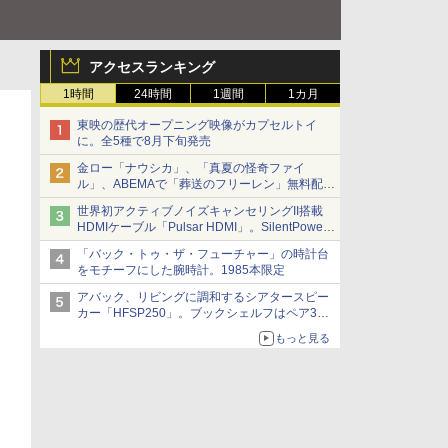
アクセスランキング
1時間
24時間
1週間
1カ月
東映の歴代オープニング映像がカプセルトイ
に。全5種で8月下旬発売
金ロー「ナウシカ」、「真夏の怪奇ファイ
ル」、ABEMAで「葬送のフリーレン」無料配信
など。夏の特番・配信情報
世界初アクティブノイズキャンセリングII搭載
HDMIケーブル「Pulsar HDMI」。SilentPower
から
「バック・トゥ・ザ・フューチャー」の時計台
をモチーフにした腕時計。1985本限定
アバック、リビングに調和するシアタースピー
カー「HFSP250」。ブックシェルフはペア3万
円以下
もっと見る