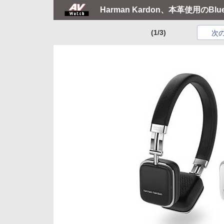
Harman Kardon、本革使用のBl
(1/3)
次