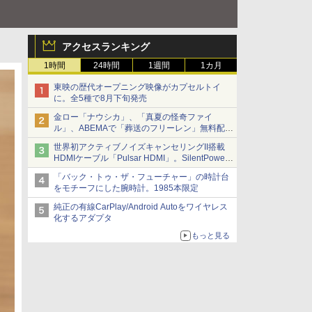
アクセスランキング
1時間
24時間
1週間
1カ月
東映の歴代オープニング映像がカプセルトイ
に。全5種で8月下旬発売
金ロー「ナウシカ」、「真夏の怪奇ファイ
ル」、ABEMAで「葬送のフリーレン」無料配信
など。夏の特番・配信情報
世界初アクティブノイズキャンセリングII搭載
HDMIケーブル「Pulsar HDMI」。SilentPower
から
「バック・トゥ・ザ・フューチャー」の時計台
をモチーフにした腕時計。1985本限定
純正の有線CarPlay/Android Autoをワイヤレス
化するアダプタ
もっと見る