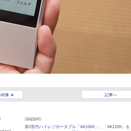
の画像
記事へ
K
レビュー
第2世代ハイレゾポータブル「AK100II」、「AK120II」を