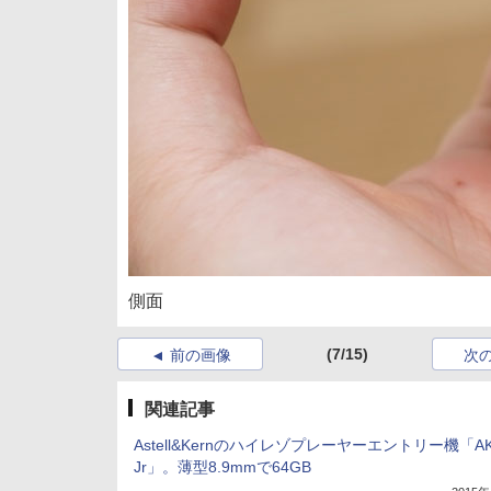
側面
(7/15)
前の画像
次
関連記事
Astell&Kernのハイレゾプレーヤーエントリー機「A
Jr」。薄型8.9mmで64GB