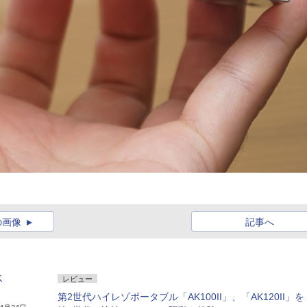
の画像
記事へ
K
レビュー
第2世代ハイレゾポータブル「AK100II」、「AK120II」を