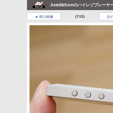
Astell&Kernのハイレゾプレーヤ
(7/15)
前の画像
次