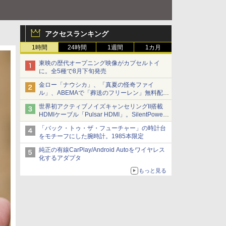
アクセスランキング
1時間
24時間
1週間
1カ月
東映の歴代オープニング映像がカプセルトイ
に。全5種で8月下旬発売
金ロー「ナウシカ」、「真夏の怪奇ファイ
ル」、ABEMAで「葬送のフリーレン」無料配信
など。夏の特番・配信情報
世界初アクティブノイズキャンセリングII搭載
HDMIケーブル「Pulsar HDMI」。SilentPower
から
「バック・トゥ・ザ・フューチャー」の時計台
をモチーフにした腕時計。1985本限定
純正の有線CarPlay/Android Autoをワイヤレス
化するアダプタ
もっと見る