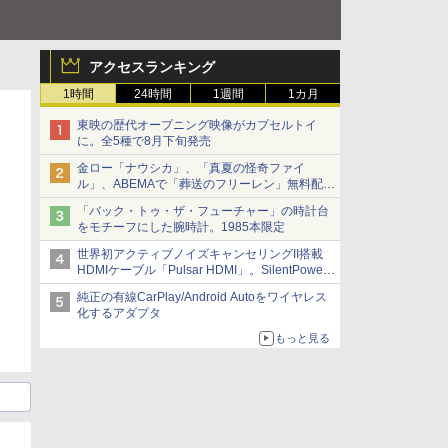
アクセスランキング
1時間
24時間
1週間
1カ月
東映の歴代オープニング映像がカプセルトイ
に。全5種で8月下旬発売
金ロー「ナウシカ」、「真夏の怪奇ファイ
ル」、ABEMAで「葬送のフリーレン」無料配信
など。夏の特番・配信情報
「バック・トゥ・ザ・フューチャー」の時計台
をモチーフにした腕時計。1985本限定
世界初アクティブノイズキャンセリングII搭載
HDMIケーブル「Pulsar HDMI」。SilentPower
から
純正の有線CarPlay/Android Autoをワイヤレス
化するアダプタ
もっと見る