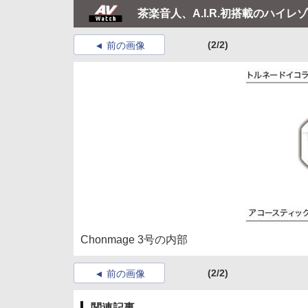
茶楽音人、A.I.R.初搭載のハ
(2/2)
前の画像
Chonmage 3号の内部
(2/2)
前の画像
関連記事