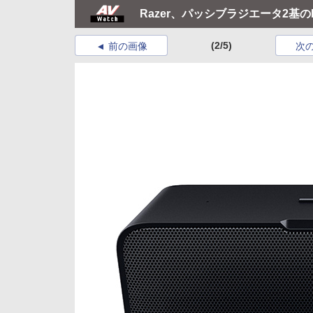
Razer、パッシブラジエータ2基のBlu
(2/5)
前の画像
次