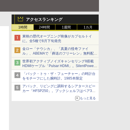
アクセスランキング
1時間
24時間
1週間
1カ月
東映の歴代オープニング映像がカプセルトイ
に。全5種で8月下旬発売
金ロー「ナウシカ」、「真夏の怪奇ファイ
ル」、ABEMAで「葬送のフリーレン」無料配信
など。夏の特番・配信情報
世界初アクティブノイズキャンセリングII搭載
HDMIケーブル「Pulsar HDMI」。SilentPower
から
「バック・トゥ・ザ・フューチャー」の時計台
をモチーフにした腕時計。1985本限定
アバック、リビングに調和するシアタースピー
カー「HFSP250」。ブックシェルフはペア3万
円以下
もっと見る