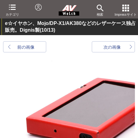
カテゴリ
検索
Impressサイト
e☆イヤホン、Mojo/DP-X1/AK380などのレザーケース独占
販売。Dignis製
(10/13)
前の画像
次の画像