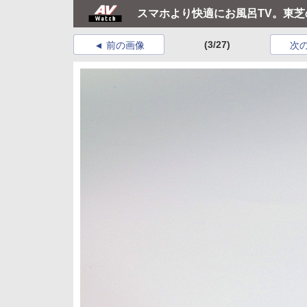
スマホより快適にお風呂TV。東
(3/27)
前の画像
次