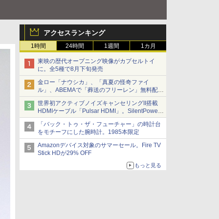
アクセスランキング
1時間
24時間
1週間
1カ月
東映の歴代オープニング映像がカプセルトイ
に。全5種で8月下旬発売
金ロー「ナウシカ」、「真夏の怪奇ファイ
ル」、ABEMAで「葬送のフリーレン」無料配信
など。夏の特番・配信情報
世界初アクティブノイズキャンセリングII搭載
HDMIケーブル「Pulsar HDMI」。SilentPower
から
「バック・トゥ・ザ・フューチャー」の時計台
をモチーフにした腕時計。1985本限定
Amazonデバイス対象のサマーセール。Fire TV
Stick HDが29% OFF
もっと見る