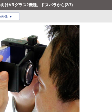
ホ向けVRグラス2機種。ドスパラから
(2/7)
の画像