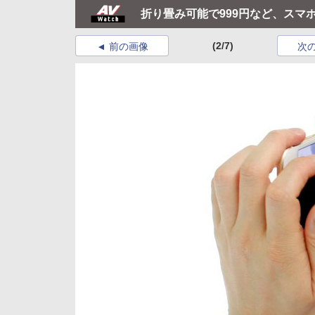
折り畳み可能で999円など、スマ
(2/7)
前の画像
次