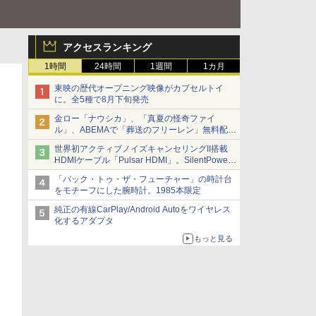
アクセスランキング
1時間
24時間
1週間
1カ月
東映の歴代オープニング映像がカプセルトイ
に。全5種で8月下旬発売
金ロー「ナウシカ」、「真夏の怪奇ファイ
ル」、ABEMAで「葬送のフリーレン」無料配信
など。夏の特番・配信情報
世界初アクティブノイズキャンセリングII搭載
HDMIケーブル「Pulsar HDMI」。SilentPower
から
「バック・トゥ・ザ・フューチャー」の時計台
をモチーフにした腕時計。1985本限定
純正の有線CarPlay/Android Autoをワイヤレス
化するアダプタ
もっと見る