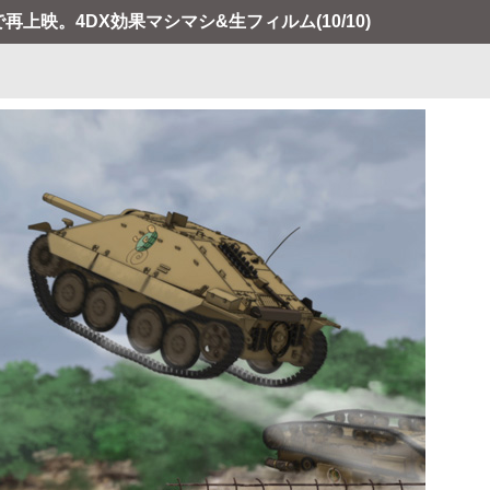
で再上映。4DX効果マシマシ&生フィルム
(10/10)