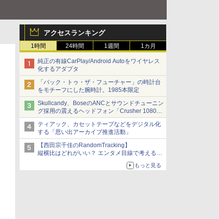
アクセスランキング
1時間
24時間
1週間
1カ月
純正の有線CarPlay/Android Autoをワイヤレス
化するアダプタ
「バック・トゥ・ザ・フューチャー」の時計台
をモチーフにした腕時計。1985本限定
Skullcandy、BoseのANCとサウンドチューニン
グ採用の震えるヘッドフォン「Crusher 1080
ANC」
ティアック、カセットテープなどをデジタル化
する「思い出アーカイブ推進活動」
【西田宗千佳のRandomTracking】
縦横比はどれがいい？ エンタメ目線で考える、
サムスン新「Galaxy Z Fold」
もっと見る