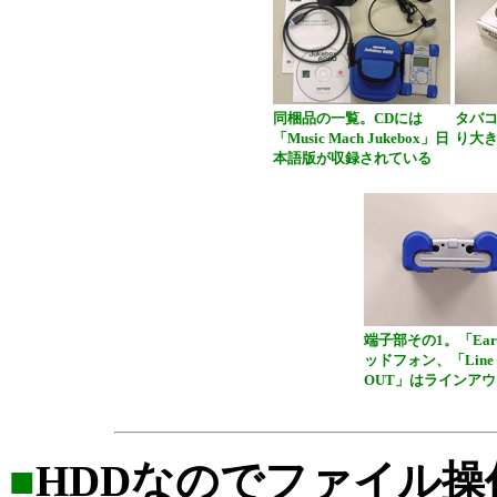
同梱品の一覧。CDには
タバ
「Music Mach Jukebox」日
り大
本語版が収録されている
端子部その1。「Ea
ッドフォン、「Line
OUT」はラインア
■
HDDなのでファイル