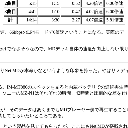
2曲目
5:15
1:15
0:52
4.20倍速
6.06倍速
3曲目
4:42
1:10
0:47
4.02倍速
6.00倍速
計
14:14
3:30
2:27
4.07倍速
5.81倍速
4倍速、66kbpsのLP4モードで6倍速ということになる。実
でなさそうなので、MDデッキ自体の速度が向上しない限り、US
よりNet MDが本命かなというような印象を持った。やはり
-MT880のスペックを見ると内蔵バッテリでの連続再生時間はL
ソニーのMZ-N1はそれぞれ38時間、42時間と圧倒的な差を
なのだが、そのデータはあくまでもMDプレーヤー側で再生するこ
禁してもらいたいところである。
」という製品を見せてもらったが、ここにもNet MDが搭載されてお