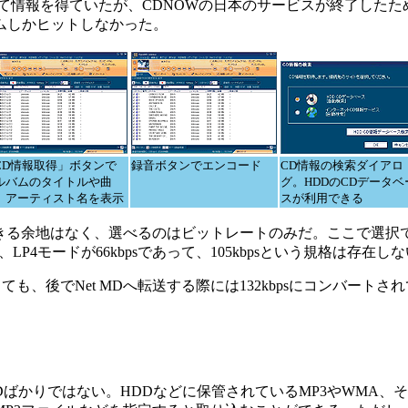
クセスして情報を得ていたが、CDNOWの日本のサービスが終了し
ムしかヒットしなかった。
CD情報取得」ボタンで
録音ボタンでエンコード
CD情報の検索ダイアロ
ルバムのタイトルや曲
グ。HDDのCDデータベ
、アーティスト名を表示
スが利用できる
はなく、選べるのはビットレートのみだ。ここで選択できるのは132
、LP4モードが66kbpsであって、105kbpsという規格は存在し
も、後でNet MDへ転送する際には132kbpsにコンバートさ
Dばかりではない。HDDなどに保管されているMP3やWMA、