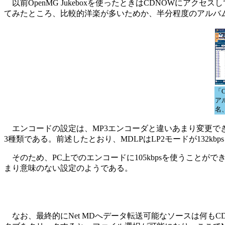
以前OpenMG Jukeboxを使ったときはCDNOWにア
てみたところ、比較的洋楽が多いためか、半分程度のアルバ
「
ア
名
エンコードの設定は、MP3エンコーダと違いあまり変更できる余地
3種類である。前述したとおり、MDLPはLP2モードが132kbps
そのため、PC上でのエンコードに105kbpsを使うことができて
まり意味のない設定のようである。
なお、最終的にNet MDへデータ転送可能なソースは何もC