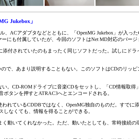
Jukebox」
、ACアダプタなどとともに、「OpenMG Jukebox」が入っ
ーにも付属していたが、今回のソフトはNet MD対応のバージョ
」に添付されていたのもまったく同じソフトだった。試しにドラ
いので、あまり説明することもない。このソフトはCDのリッピン
い。CD-ROMドライブに音楽CDをセットし、「CD情報取
ボタンを押すとATRAC3へとエンコードされる。
れているCDDBではなく、OpenMG独自のものだ。すでに添
セスしなくても、情報を得ることができる。
く動いてくれなかった。ただ、動いたとしても、常時接続の環