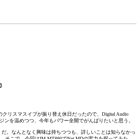
力
のクリスマスイブが振り替え休日だったので、Digital Audio
エンジンを温めつつ、今年もパワー全開でがんばりたいと思う。
D」だ。なんとなく興味は持ちつつも、詳しいことは知らなかっ
で、今回はIM-MT880でNet MDの実力を探ってみた