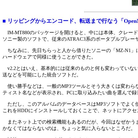
■ リッピングからエンコード、転送まで行なう「OpenMG 
IM-MT880のパッケージを開けると、中には本体、クレードル
ソニー製のソフトで、従来のATRAC3系のポータブルプレーヤ
ちなみに、先日ちらっと人から借りたソニーの「MZ-N1
ハードウェアで同様に使うことができた。
v2.2とはいえ、基本的には従来のものと何も変わっていな
送などを可能にした統合ソフトだ。
使い勝手などは、一般のMP3ツールとそう大きくは変わらな
ティスト名などが表示され、PCに取り込みたい曲を選んで録音
ただし、このアルバムのデータベースはMP3ソフトでよく使わ
これをHDDにインストールしておくことで、ネットにアク
またネット上での検索機能もあるのだが、今回はなぜかうま
かなくてはならないのは、ちょっと気に入らないところだ。