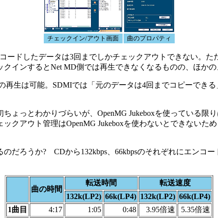
チェックイン/アウト画面
曲のプロパティ
ードしたデータは3回までしかチェックアウトできない。ただし
クインするとNet MD側では再生できなくなるものの、ほか
再生は可能。SDMIでは「元のデータは4回までコピーできる
っとわかりづらいが、OpenMG Jukeboxを使っている
アウト管理はOpenMG Jukeboxを使わないとできないた
ろうか? CDから132kbps、66kbpsのそれぞれにエン
転送時間
転送速度
曲の時間
132k(LP2)
66k(LP4)
132k(LP2)
66k(LP4)
1曲目
4:17
1:05
0:48
3.95倍速
5.35倍速