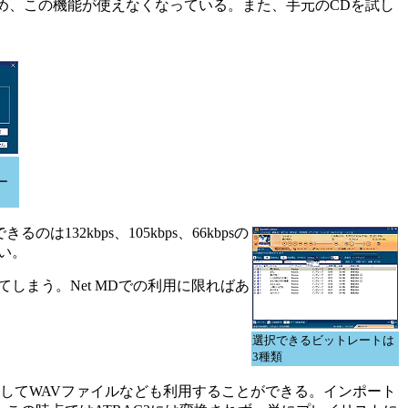
たため、この機能が使えなくなっている。また、手元のCDを試し
ー
kbps、105kbps、66kbpsの
ない。
れてしまう。Net MDでの利用に限ればあ
選択できるビットレートは
3種類
そしてWAVファイルなども利用することができる。インポート