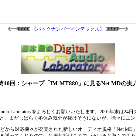
【バックナンバーインデックス】
第40回：シャープ「IM-MT880」に見るNet MDの実
o Laboratoryをよろしくお願いいたします。2001年末は24日
もお休みと、まだしばらく冬休み気分が抜けそうにないが、徐々に
などから対応機器が発売された新しいオーディオ規格「Net M
」を送ってくれたので、年末年始はこれでいろいろと遊んでみた。そこ