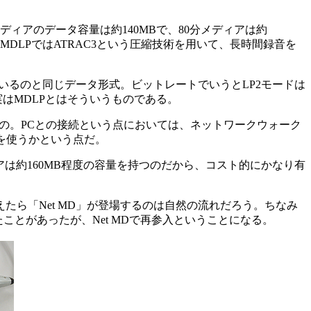
ディアのデータ容量は約140MBで、80分メディアは約
MDLPではATRAC3という圧縮技術を用いて、長時間録音を
いるのと同じデータ形式。ビットレートでいうとLP2モードは
、実はMDLPとはそういうものである。
もの。PCとの接続という点においては、ネットワークウォーク
を使うかという点だ。
ィアは約160MB程度の容量を持つのだから、コスト的にかなり有
ら「Net MD」が登場するのは自然の流れだろう。ちなみ
ことがあったが、Net MDで再参入ということになる。