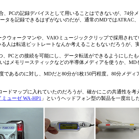
合、PCの記録デバイスとして用いることはできないが、74分メ
データを記録できるはずがないのだが、通常のMDではATRAC、
ークウォークマンや、VAIOミュージッククリップで採用されて
DLPを用いる人は転送ビットレートなんか考えることもないだろうが
ちつつ、PCとの接続を可能にし、データ転送ができるようにした
違いはメモリースティックなどの半導体メディアを使うか、MD
程度であるのに対し、MDだと80分が1枚150円程度。80分メデ
ドマップに入れていたのだろうが、確かにこの共通性を考えた
イミューゼ WA-HP1
」というヘッドフォン型の製品を一度出した