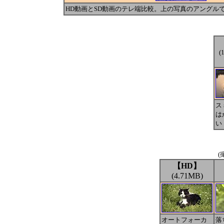
HD動画とSD動画のテレ端比較。上の写真のアングル
(
ス
は
い
(
【HD】
(4.71MB)
オートフォーカ
落