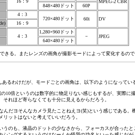
16：9
MPEG-2 CBR
848×480ドット
60P
4：3
720×480ドット
60i
DV
de)
16：9
1,280×960ドット
4：3
－
JPEG
640×480ドット
して出力できる。またレンズの画角が撮影モードによって変化する
さんあるわけだが、モードごとの画角は、以下のようになってい
の10倍というのは数字的に物足りない感じもするが、実際に
、それほど寄らなくても十分に見えるからだろう。
てなんだヨそんなカメラ見たことねえヨ(笑)という感じである。
るメリットはないと考えていいだろう。
いうのも、液晶のドットの少なさから、フォーカスが合ったと
カシングするというのはなーんか怪我の功名といった感じだが