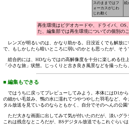
スのままではフ
絵
ォーカスがじわ
じわ動く
再生環境はビデオカードや、ドライバ、OS
た、編集部では再生環境についての個別の
レンズが明るいのは、かなり助かる。日没近くでも解放に
で、もしかしたら暗いところに弱いのかとも思ったが、そう
総合的には、HDならではの高解像度を十分に楽しめる仕上
「小さな旅」状態。じっくりと古き良き風景などを撮ったら
■ 編集もできる
ではうちに戻ってプレビューしてみよう。本体にはD1から
の細かい毛並み、鴨の水に濡れてつやつやした羽毛など、今
タル放送を見ているのならともかく、自分でそのへんの公園
ただ大きな画面に出してみて気が付いたのだが、淡いグラデ
これは残念なところだが、BSデジタル放送でもこれぐらい