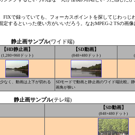
FIXで録っていても、フォーカスポイントを探してじわっじ
するといった使い方がいいだろう。なおMPEG-2 TSの画
静止画サンプル
(ワイド端)
【HD静止画】
【SD動画】
(1,280×960ドット)
(848×480ドット)
は少なく、動画は上下が切れる
SDモードで動画と静止画のワイド端比較。
画角が狭い
静止画サンプル
(テレ端)
【SD動画】
(848×480ドット)