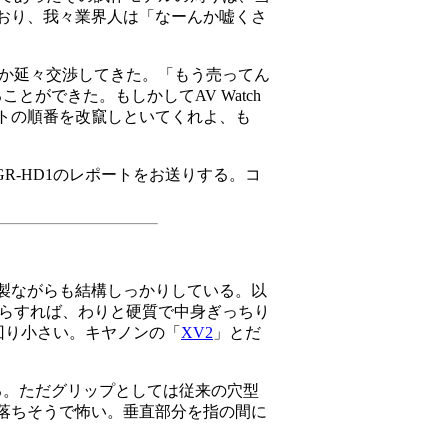
おり、我々業界人は「なーんか嘘くさ
いか延々交渉してきた。「もう売ってん
ができた。もしかしてAV Watch
トの順番を改竄しといてくれよ、も
GR-HD1のレポートをお送りする。コ
製ながらも結構しっかりしている。以
らすれば、わりと硬質で中身ぎっちり
一回り小さい。キヤノンの「
XV2
」とだ
る。ただグリップとしては従来の穴型
落ちそうで怖い。垂直部分を指の間に