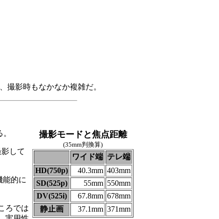
ので、撮影時もなかなか複雑だ。
る。
撮影モードと焦点距離
(35mm判換算)
撮影して
ワイド端
テレ端
HD(750p)
40.3mm
403mm
機能的に
SD(525p)
55mm
550mm
DV(525i)
67.8mm
678mm
ころでは
静止画
37.1mm
371mm
、実用性