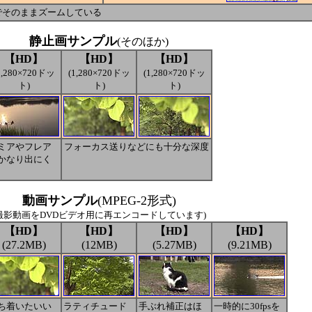
でそのままズームしている
静止画サンプル
(そのほか)
【HD】
【HD】
【HD】
1,280×720ドッ
(1,280×720ドッ
(1,280×720ドッ
ト)
ト)
ト)
ミアやフレア
フォーカス送りなどにも十分な深度
かなり出にく
動画サンプル
(MPEG-2形式)
撮影動画をDVDビデオ用に再エンコードしています)
【HD】
【HD】
【HD】
【HD】
(27.2MB)
(12MB)
(5.27MB)
(9.21MB)
ち着いたいい
ラティチュード
手ぶれ補正はほ
一時的に30fpsを