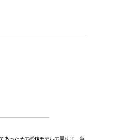
」
示してあったその試作モデルの周りは、当