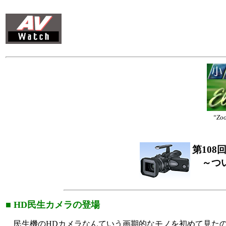
“Z
第10
～つ
■ HD民生カメラの登場
民生機のHDカメラなんていう画期的なモノを初めて見たのは、昨