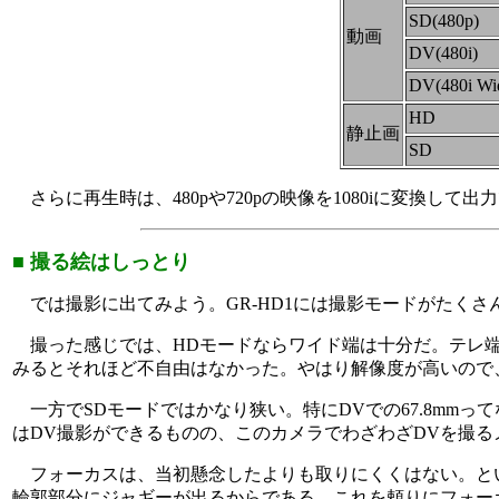
SD(480p)
動画
DV(480i)
DV(480i Wi
HD
静止画
SD
さらに再生時は、480pや720pの映像を1080iに変換
■ 撮る絵はしっとり
では撮影に出てみよう。GR-HD1には撮影モードがたく
撮った感じでは、HDモードならワイド端は十分だ。テレ端
みるとそれほど不自由はなかった。やはり解像度が高いので
一方でSDモードではかなり狭い。特にDVでの67.8mmっ
はDV撮影ができるものの、このカメラでわざわざDVを撮
フォーカスは、当初懸念したよりも取りにくくはない。と
輪郭部分にジャギーが出るからである。これを頼りにフォー