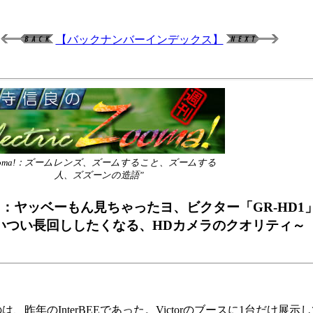
【バックナンバーインデックス】
ooma!：ズームレンズ、ズームすること、ズームする
人、ズズーンの造語”
8回：ヤッベーもん見ちゃったヨ、ビクター「GR-HD1
いつい長回ししたくなる、HDカメラのクオリティ～
年のInterBEEであった。Victorのブースに1台だけ展