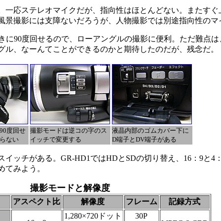
。一応ステレオマイクだが、指向性はほとんどない。またすぐ
風景撮影には支障ないだろうが、人物撮影では別途指向性のマ
きに90度回せるので、ローアングルの撮影に便利。ただ難点は
グル、なーんてことができるのかと期待したのだが、残念だ。
90度回せ
撮影モードは逆コの字のス
液晶内部のゴムカバー下に
らない
イッチで変更する
D端子とDV端子がある
チがある。GR-HD1ではHDとSDの切り替え、16：9と4
めてみよう。
撮影モードと解像度
アスペクト比
解像度
フレーム
記録方式
1,280×720ドット
30P