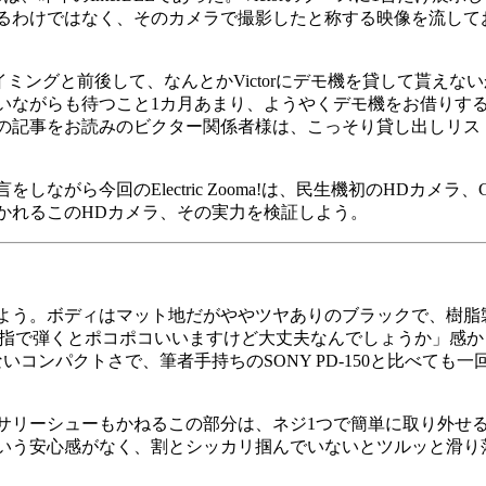
るわけではなく、そのカメラで撮影したと称する映像を流して
ミングと前後して、なんとかVictorにデモ機を貸して貰えな
ながらも待つこと1カ月あまり、ようやくデモ機をお借りすること
の記事をお読みのビクター関係者様は、こっそり貸し出しリス
ら今回のElectric Zooma!は、民生機初のHDカメラ、
かれるこのHDカメラ、その実力を検証しよう。
よう。ボディはマット地だがややツヤありのブラックで、樹脂
指で弾くとポコポコいいますけど大丈夫なんでしょうか」感か
コンパクトさで、筆者手持ちのSONY PD-150と比べても
リーシューもかねるこの部分は、ネジ1つで簡単に取り外せ
いう安心感がなく、割とシッカリ掴んでいないとツルッと滑り