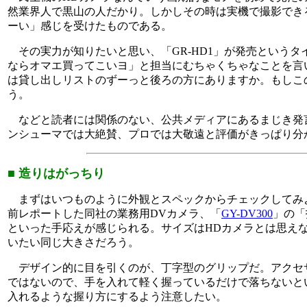
然業界人で黒山の人だかり。しかしその時は実機で撮影でき
ーい」感じを受けたものである。
その実力が知りたいと思い、「GR-HD1」が発売というタイ
ならオマエ買ってこいヨ」と担当にむちゃくちゃなことを言い
は貸し出しリストのずーっと後ろの方にありますか。もしこ
う。
などと読者には関係のない、公共メディアにあるまじき発言をしなが
ンシューマでは大絶賛、プロでは大敬遠と評価がきっぱり分
■ 造りはがっちり
まずはいつものように外観とスペックからチェックしてみ
前レポートした同社の業務用DVカメラ、「
GY-DV300
」の「
といった手応えが感じられる。サイズはHDカメラとは思えない
いたい同じ大きさだろう。
デザイン的に目を引くのが、丁字型のグリップだ。アクセサ
ではないので、手を入れて軽く握っているだけで落ちないと
入れるような握り方にするよう注意したい。