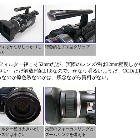
ディはかなりしっかりし
特徴的な丁字型グリップ
造り
ルター径こそ52mmだが、実際のレンズ径は32mm程度しかない
ただ解放F値は1.8なので、かなり明るいようだ。CCDは1/3型
系なのか原色系なのかは、残念ながら資料がない。
ィルター径は大きいが、
大型のフォーカスリングと
ンズ径は小さい
ズームリングを備える