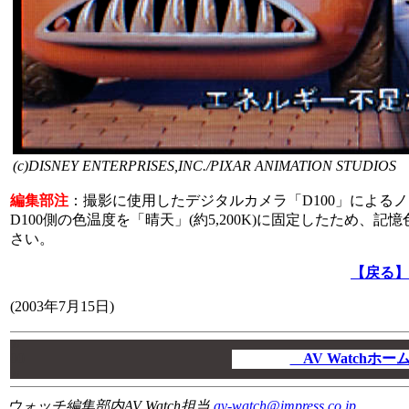
(c)DISNEY ENTERPRISES,INC./PIXAR ANIMATION STUDIOS
編集部注
：撮影に使用したデジタルカメラ「D100」による
D100側の色温度を「晴天」(約5,200K)に固定したため
さい。
【戻る】
(2003年7月15日)
00
00
AV Watchホ
00
ウォッチ編集部内AV Watch担当
av-watch@impress.co.jp