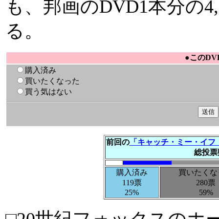
も、邦画のDVD1本分の4
る。
●このD
購入済み
買いたくなった
買う気はない
前回の
「キャッチ・ミー・イフ
総投票
購入済み
買いたくな
119票
280票
25%
59%