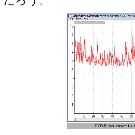
だろう。
DVD Bitrate view