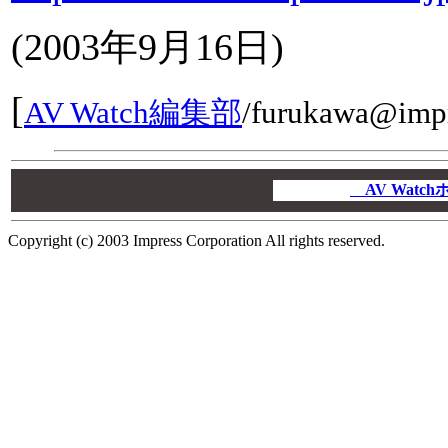
(
2003年9月16日
)
[
AV Watch編集部
/
furukawa@impr
00
00
AV Wat
00
Copyright (c) 2003 Impress Corporation All rights reserved.