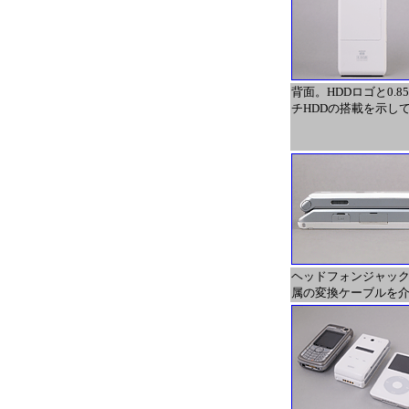
背面。HDDロゴと0.8
チHDDの搭載を示し
ヘッドフォンジャッ
属の変換ケーブルを