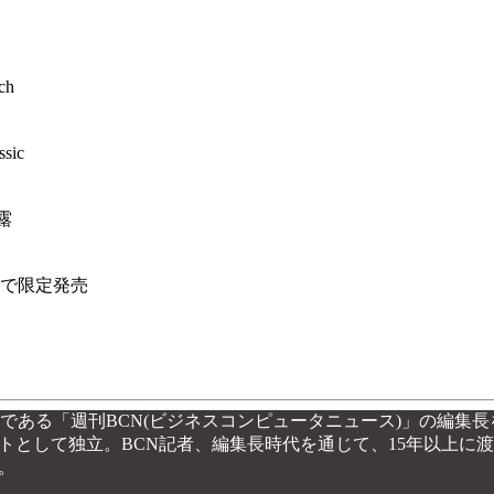
ch
sic
披露
一部で限定発売
紙である「週刊BCN(ビジネスコンピュータニュース)」の編集長を
トとして独立。BCN記者、編集長時代を通じて、15年以上に渡
。