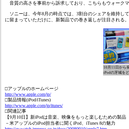
音質の高さを事前から訴求しており、こちらもウォークマ
ソニーは、今年8月の時点では、3割台のシェアを維持して
に留まっていただけに、新製品での巻き返しが注目される
10月11日か
iPodの牙城
□アップルのホームページ
http://www.apple.com/jp/
□製品情報(iPod/iTunes)
http://www.apple.com/jp/itunes/
□関連記事
【9月10日】新iPodは音楽、映像をもっと楽しむための製品
－米アップルのiPod担当者に聞くiPod、iTunes 8の魅力
http://av.watch.impress.co.jp/docs/20080910/apple7.htm