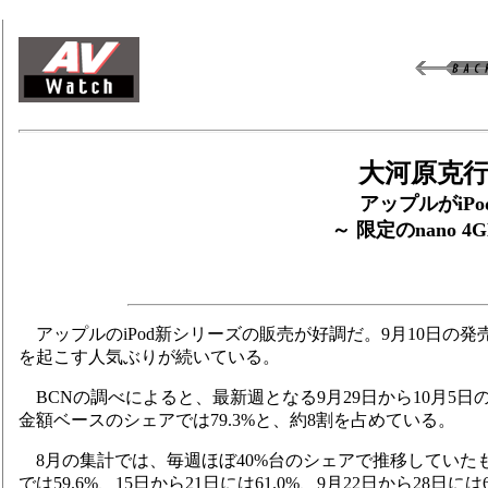
大河原克行
アップルがiP
～ 限定のnano 
アップルのiPod新シリーズの販売が好調だ。9月10日の
を起こす人気ぶりが続いている。
BCNの調べによると、最新週となる9月29日から10月5日
金額ベースのシェアでは79.3%と、約8割を占めている。
8月の集計では、毎週ほぼ40%台のシェアで推移していたもの
では59.6%、15日から21日には61.0%、9月22日から28