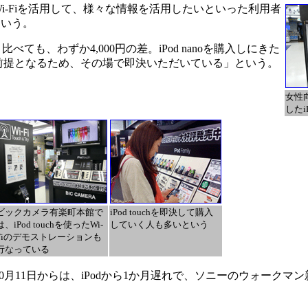
、Wi-Fiを活用して、様々な情報を活用したいといった利用者
という。
と比べても、わずか4,000円の差。iPod nanoを購入しにきた
予約が前提となるため、その場で即決いただいている」という。
女性
したi
ビックカメラ有楽町本館で
iPod touchを即決して購入
は、iPod touchを使ったWi-
していく人も多いという
Fiのデモストレーションも
行なっている
0月11日からは、iPodから1か月遅れで、ソニーのウォークマ