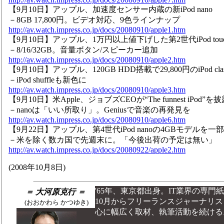
【9月10日】アップル、加速度センサー内蔵の新iPod nano
－8GB 17,800円。ビデオ対応、9色ラインナップ
http://av.watch.impress.co.jp/docs/20080910/apple1.htm
【9月10日】アップル、1万円以上値下げした第2世代iPod tou
－8/16/32GB。音量ボタン/スピーカー追加
http://av.watch.impress.co.jp/docs/20080910/apple2.htm
【9月10日】アップル、120GB HDD搭載で29,800円のiPod clas
－iPod shuffleも新色に
http://av.watch.impress.co.jp/docs/20080910/apple3.htm
【9月10日】米Apple、ジョブズCEOが“The funnest iPod”を
－nanoは「いい所取り」。Geniusで音楽の再発見を
http://av.watch.impress.co.jp/docs/20080910/apple6.htm
【9月22日】アップル、第4世代iPod nanoの4GBモデルを
－米を除く数カ国で先週末に。「今後出荷の予定は無い」
http://av.watch.impress.co.jp/docs/20080922/apple2.htm
(2008年10月8日)
'65年、東京都出身。IT業界の専門
＝ 大河原克行 ＝
10月からフリーランスジャーナリス
(おおかわら かつゆき)
心に幅広く取材、執筆活動を続ける