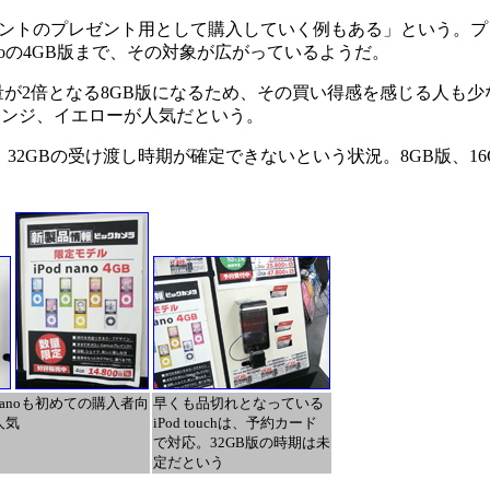
ベントのプレゼント用として購入していく例もある」という。
od nanoの4GB版まで、その対象が広がっているようだ。
容量が2倍となる8GB版になるため、その買い得感を感じる人も
レンジ、イエローが人気だという。
hも、32GBの受け渡し時期が確定できないという状況。8GB版、1
 nanoも初めての購入者向
早くも品切れとなっている
人気
iPod touchは、予約カード
で対応。32GB版の時期は未
定だという