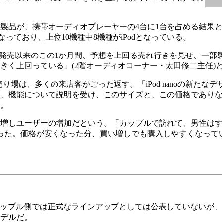
%と、同製品が、携帯オーディオプレーヤーの4台に1台を占める結果
が9.7%となっており、上位10機種中8機種がiPodとなっている。
、発売以来のこの1か月間、予想を上回る売れ行きを見せ、一部
きく上回っている」(2階オーディオコーナー・太田修二主任)
り場は、多くの来店客がごった返す。「iPod nanoの新たな
後、機能について説明を受け、このサイズと、この価格であり
う。
しユーザーの増加だという。「カップルで訪れて、男性はすで
った。価格が安くなった分、買い増しでも購入しやすくなって
版。アップル側では正式なラインアップとしては公表していないが
モデルだ。