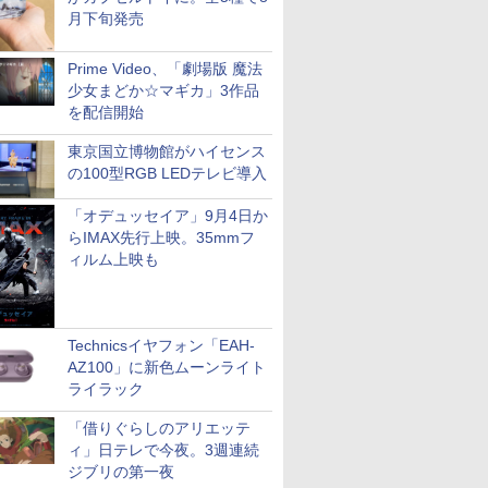
月下旬発売
Prime Video、「劇場版 魔法
少女まどか☆マギカ」3作品
を配信開始
東京国立博物館がハイセンス
の100型RGB LEDテレビ導入
「オデュッセイア」9月4日か
らIMAX先行上映。35mmフ
ィルム上映も
Technicsイヤフォン「EAH-
AZ100」に新色ムーンライト
ライラック
「借りぐらしのアリエッテ
ィ」日テレで今夜。3週連続
ジブリの第一夜