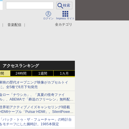
ログイン
Impress サイト
全カテゴリ
音楽配信
アクセスランキング
時間
24時間
1週間
1カ月
東映の歴代オープニング映像がカプセルトイ
に。全5種で8月下旬発売
金ロー「ナウシカ」、「真夏の怪奇ファイ
ル」、ABEMAで「葬送のフリーレン」無料配信
など。夏の特番・配信情報
世界初アクティブノイズキャンセリングII搭載
HDMIケーブル「Pulsar HDMI」。SilentPower
から
「バック・トゥ・ザ・フューチャー」の時計台
をモチーフにした腕時計。1985本限定