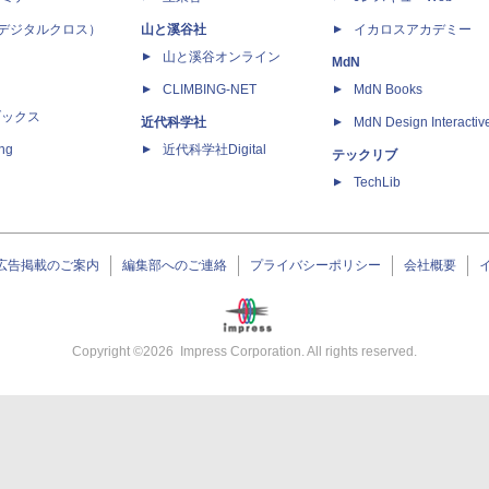
 X（デジタルクロス）
山と溪谷社
イカロスアカデミー
山と溪谷オンライン
MdN
CLIMBING-NET
MdN Books
ブックス
近代科学社
MdN Design Interactiv
ing
近代科学社Digital
テックリブ
TechLib
広告掲載のご案内
編集部へのご連絡
プライバシーポリシー
会社概要
Copyright ©
2026
Impress Corporation. All rights reserved.