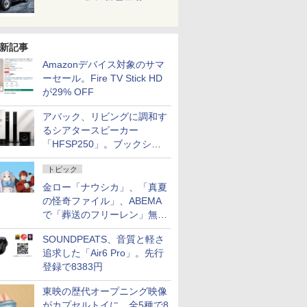
新記事
Amazonデバイス対象のサマ
ーセール。Fire TV Stick HD
が29% OFF
アバック、リビングに調和す
るシアタースピーカー
「HFSP250」。ブックシェ
ルフはペア3万円以下
トピック
金ロー「ナウシカ」、「真夏
の怪奇ファイル」、ABEMA
で「葬送のフリーレン」無料
配信など。夏の特番・配信情
SOUNDPEATS、音質と軽さ
報
追求した「Air6 Pro」。先行
登録で8383円
東映の歴代オープニング映像
がカプセルトイに。全5種で8