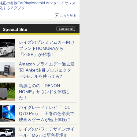
純正の有線CarPlay/Android Autoをワイヤレス
化するアダプタ
もっと見る
Special Site
レイズのプレミアムカー向け
ブランドHOMURAから
「2×9R」が登場！
Amazon プライムデー過去最
安! Anker注目プロジェクタ
ー3モデルを使ってみた
鳥肌ものの「DENON
HOME」サウンドを体感し
た！
ハイグレードテレビ「TCL
Q7D Pro」。圧巻の色彩美で
映画＆ゲームが極上体験に
レイズのパワーデザインホイ
ール「M6」に新色登場!!