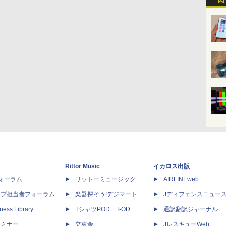
Rittor Music
イカロス出版
dフォーラム
リットーミュージック
AIRLINEweb
ップ担当者フォーラム
楽器探そう!デジマート
Jディフェンスニュー
ness Library
TシャツPOD T-OD
通訳翻訳ジャーナル
セミナー
立東舎
JレスキューWeb