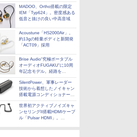
MADOO、Ortho搭載の限定
IEM「Typ624」。密度感ある
低音と抜けの良い中高音域
Acoustune「HS2000Air」。
約13gの軽量ボディと新開発
「ACT09」採用
Brise Audio“究極ポータブル
オーディオFUGAKU”に10周
年記念モデル。経路を
NISHIKIで統一。400万円
SilentPower、軍事レーダー
技術から着想したノイキャン
搭載電源コンディショナー
「AC iPurifier2」
世界初アクティブノイズキャ
ンセリングII搭載HDMIケーブ
ル「Pulsar HDMI」。
SilentPowerから