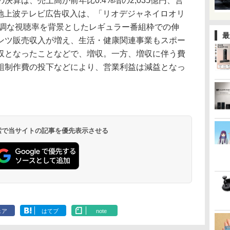
算は、売上高が前年比0.4%増の2,035億円、営
円。地上波テレビ広告収入は、「リオデジャネイロオリ
好調な視聴率を背景としたレギュラー番組枠での伸
最
ンツ販売収入が増え、生活・健康関連事業もスポー
収となったことなどで、増収。一方、増収に伴う費
組制作費の投下などにより、営業利益は減益となっ
 検索で当サイトの記事を優先表示させる
ェア
はてブ
note