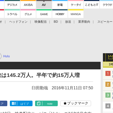
オ
ヘッドフォン
映像配信
BD
放送
業界動向
スピーカー
ェクタ
PS4
BDプレーヤー
映像配信
BD
Hulu
1
員数は145.2万人。半年で約15万人増
臼田勤哉
2016年11月11日 07:50
ブックマーク
ェア
はてブ
note