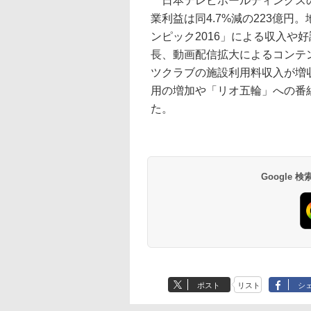
日本テレビホールディングスの決
業利益は同4.7%減の223億
ンピック2016」による収入や
長、動画配信拡大によるコンテ
ツクラブの施設利用料収入が増
用の増加や「リオ五輪」への番
た。
Google
ポスト
リスト
シ