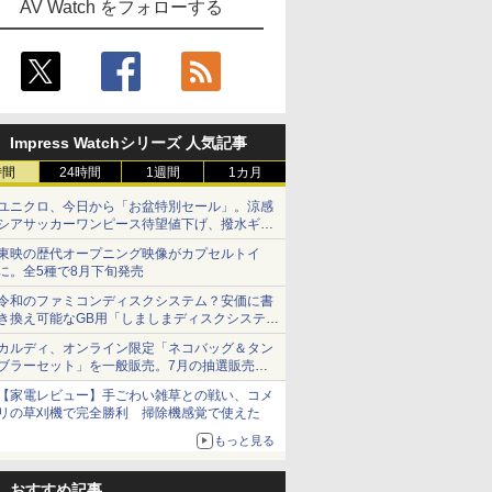
AV Watch をフォローする
Impress Watchシリーズ 人気記事
時間
24時間
1週間
1カ月
ユニクロ、今日から「お盆特別セール」。涼感
シアサッカーワンピース待望値下げ、撥水ギア
ショーツは1990円に
東映の歴代オープニング映像がカプセルトイ
に。全5種で8月下旬発売
令和のファミコンディスクシステム？安価に書
き換え可能なGB用「しましまディスクシステ
ム」
カルディ、オンライン限定「ネコバッグ＆タン
ブラーセット」を一般販売。7月の抽選販売の
当選無効分
【家電レビュー】手ごわい雑草との戦い、コメ
リの草刈機で完全勝利 掃除機感覚で使えた
もっと見る
おすすめ記事