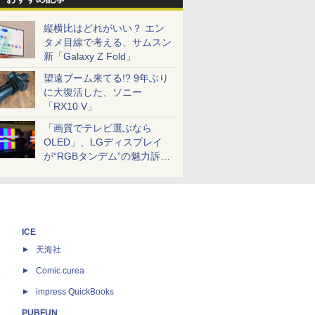
縦横比はどれがいい？ エン
タメ目線で考える、サムスン
新「Galaxy Z Fold」
望遠ブーム来てる!? 9年ぶり
に大復活した、ソニー
「RX10 V」
「画質でテレビ選ぶなら
OLED」、LGディスプレイ
が“RGBタンデム”の魅力訴
求。液晶とのガチ比較も
ICE
天海社
ス
Comic curea
impress QuickBooks
PUBFUN